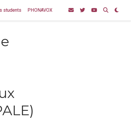
s students
PHONAVOX
le
ux
PALE)