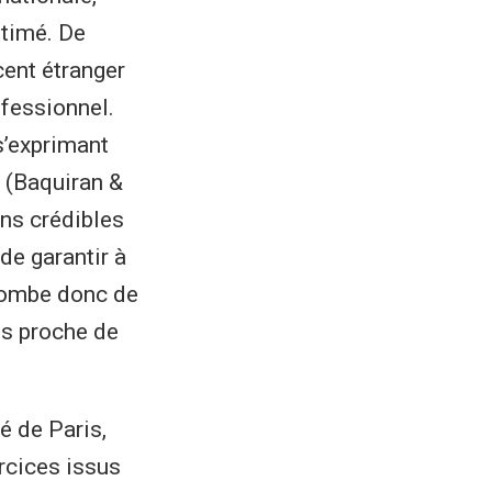
stimé. De
ent étranger
ofessionnel.
s’exprimant
 (Baquiran &
ns crédibles
de garantir à
ncombe donc de
is proche de
é de Paris,
rcices issus