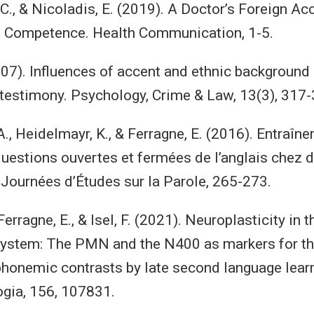
 C., & Nicoladis, E. (2019). A Doctor’s Foreign Ac
f Competence. Health Communication, 1-5.
007). Influences of accent and ethnic background
testimony. Psychology, Crime & Law, 13(3), 317-
., Heidelmayr, K., & Ferragne, E. (2016). Entraîn
uestions ouvertes et fermées de l’anglais chez 
Journées d’Études sur la Parole, 265-273.
Ferragne, E., & Isel, F. (2021). Neuroplasticity in t
system: The PMN and the N400 as markers for th
phonemic contrasts by late second language lear
gia, 156, 107831.