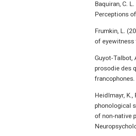
Baquiran, C. L.
Perceptions o
Frumkin, L. (2
of eyewitness 
Guyot-Talbot, A
prosodie des q
francophones. 
Heidlmayr, K., 
phonological 
of non-native 
Neuropsycholo