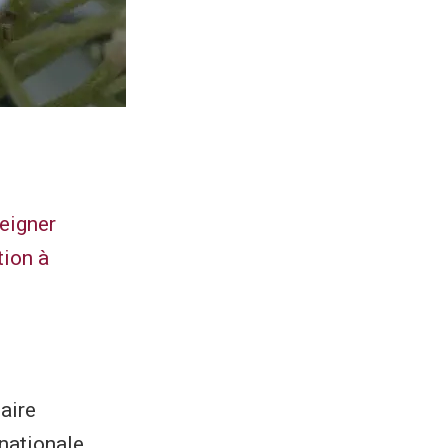
eigner
tion à
aire
nationale,