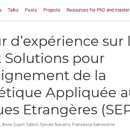
s
Talks
Posts
Projects
Resources for PhD and master
r d’expérience sur 
t Solutions pour
eignement de la
tique Appliquée a
es Etrangères (SE
e
,
Anne Guyot Talbot
,
Sylvain Navarro
,
Francesca Sanvicente