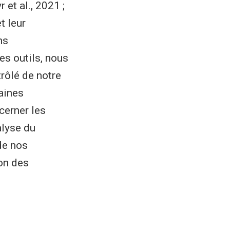
 et al., 2021 ;
t leur
ns
es outils, nous
trôlé de notre
aines
cerner les
alyse du
de nos
on des