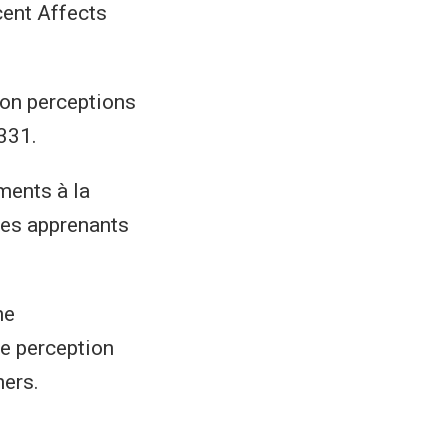
cent Affects
 on perceptions
331.
ements à la
des apprenants
he
e perception
ners.