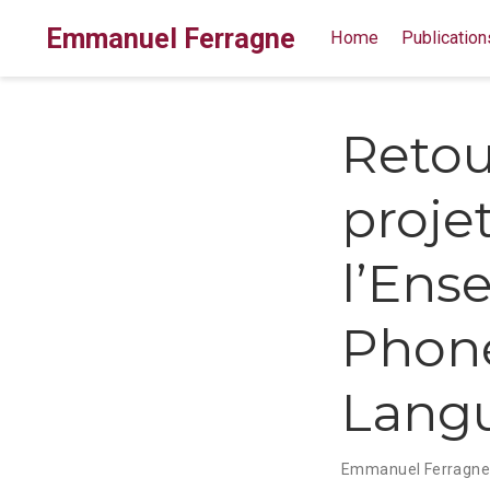
Emmanuel Ferragne
Home
Publication
Retou
proje
l’Ens
Phoné
Langu
Emmanuel Ferragn