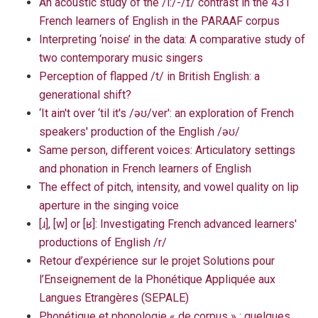
An acoustic study of the /i:/-/ɪ/ contrast in the 431
French learners of English in the PARAAF corpus
Interpreting ‘noise’ in the data: A comparative study of
two contemporary music singers
Perception of flapped /t/ in British English: a
generational shift?
‘It ain't over ‘til it's /əʊ/ver': an exploration of French
speakers' production of the English /əʊ/
Same person, different voices: Articulatory settings
and phonation in French learners of English
The effect of pitch, intensity, and vowel quality on lip
aperture in the singing voice
[ɹ], [w] or [ʁ]: Investigating French advanced learners'
productions of English /r/
Retour d’expérience sur le projet Solutions pour
l’Enseignement de la Phonétique Appliquée aux
Langues Etrangères (SEPALE)
Phonétique et phonologie « de corpus » : quelques